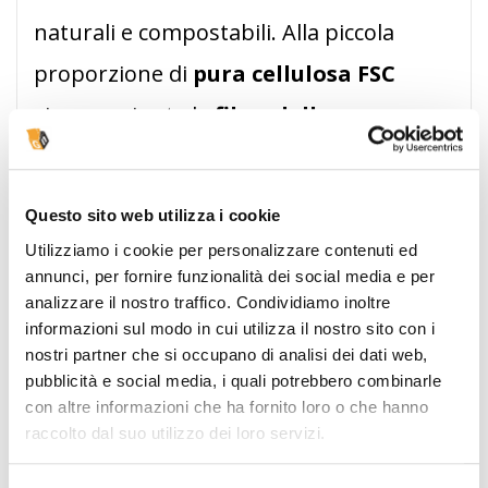
naturali e compostabili. Alla piccola
proporzione di
pura cellulosa FSC
viene aggiunta la
fibra della
barbabietola
macinata, per dare vita a
questa carta speciale che offre una
Questo sito web utilizza i cookie
calda tonalità di bianco avorio
con
Utilizziamo i cookie per personalizzare contenuti ed
macchie visibili
che la rendono unica e
annunci, per fornire funzionalità dei social media e per
analizzare il nostro traffico. Condividiamo inoltre
piacevole alla vista
.
informazioni sul modo in cui utilizza il nostro sito con i
nostri partner che si occupano di analisi dei dati web,
Totalmente personalizzabili,
stampa sui memo
pubblicità e social media, i quali potrebbero combinarle
adesivi in carta barbabietola la grafica che
con altre informazioni che ha fornito loro o che hanno
vuoi, logo, scritte e immagini
. Promuovi la tua
raccolto dal suo utilizzo dei loro servizi.
azienda attraverso uno strumento innovativo
che testimonia il tuo rispetto per l'ambiente.