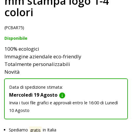
mm stampa logo 1-4
colori
(PCBAR75)
Disponibile
100% ecologici
Immagine aziendale eco-friendly
Totalmente personalizzabili
Novità
Data di spedizione stimata:
Mercoledì 19 Agosto
info
Invia i tuoi file grafici e approvali entro le 16:00 di Lunedì
10 Agosto
Spediamo
gratis
in Italia