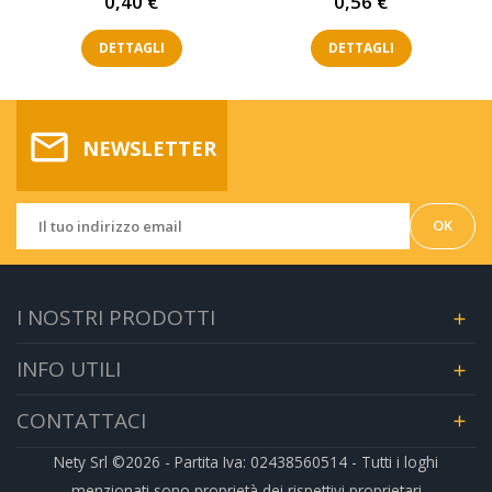
Prezzo
Prezzo
0,40 €
0,56 €
DETTAGLI
DETTAGLI
mail_outline
NEWSLETTER
I NOSTRI PRODOTTI

INFO UTILI

CONTATTACI

Nety Srl ©2026 - Partita Iva: 02438560514 - Tutti i loghi
menzionati sono proprietà dei rispettivi proprietari