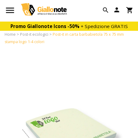

person

shopping_cart
Promo Giallonote Icons
-50%
+ Spedizione GRATIS
Home
Post-it ecologici
Post-it in carta barbabietola 75 x 75 mm
stampa logo 1-4 colori