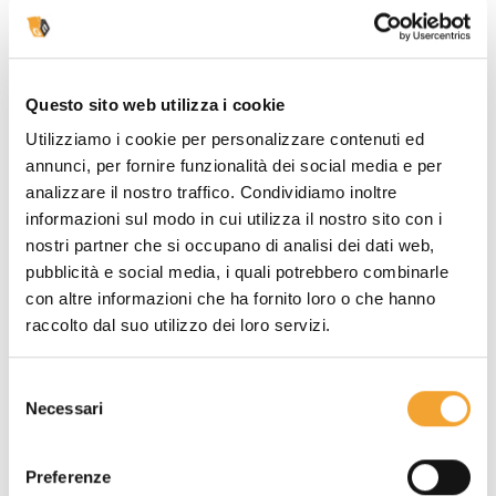
DESCRIZIONE
Questo sito web utilizza i cookie
DETTAGLI DEL PRODOTTO
Utilizziamo i cookie per personalizzare contenuti ed
annunci, per fornire funzionalità dei social media e per
Su tutti i blocchi adesivi personalizzati
analizzare il nostro traffico. Condividiamo inoltre
acquistabili all'interno del sito Giallonote.it
informazioni sul modo in cui utilizza il nostro sito con i
controlliamo gratuitamente che il file inviato sia
nostri partner che si occupano di analisi dei dati web,
formattato correttamente, inviando un ulteriore
pubblicità e social media, i quali potrebbero combinarle
bozza grafica in 3d per garantite il miglior
con altre informazioni che ha fornito loro o che hanno
risultato di stampa possibile.
raccolto dal suo utilizzo dei loro servizi.
Nel caso in cui non abbiate a vostra
Selezione
Necessari
disposizione uno studio grafico dedicato o la
del
consenso
possibilità di realizzare autonomamente il
file vettoriale corretto
per la stampa dei
Preferenze