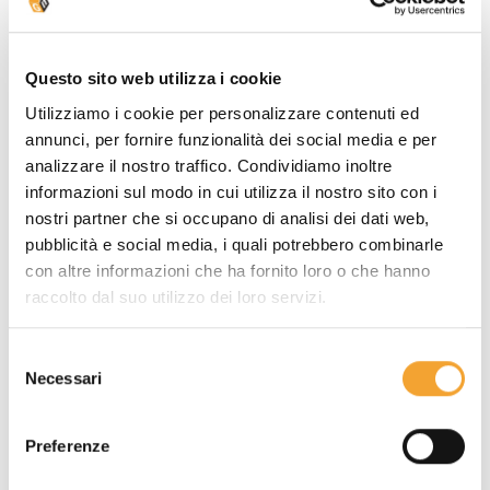
Ottima in HD
,
Qualità stampa
Ottima
controllo colore
dedicato
Questo sito web utilizza i cookie
Affidabile
con
Utilizziamo i cookie per personalizzare contenuti ed
Adesività
Affidabile
colla certificata
annunci, per fornire funzionalità dei social media e per
italiana
analizzare il nostro traffico. Condividiamo inoltre
informazioni sul modo in cui utilizza il nostro sito con i
Quindi se cerchi un gadget che faccia ricordare il tuo
nostri partner che si occupano di analisi dei dati web,
brand,
non serve il marchio Post-it®
.
pubblicità e social media, i quali potrebbero combinarle
Serve un blocchetto adesivo
ben progettato, ben
con altre informazioni che ha fornito loro o che hanno
stampato e ben incollato
— esattamente ciò che
raccolto dal suo utilizzo dei loro servizi.
facciamo in Giallonote.
Selezione
Quando i blocchetti Giallonote
Necessari
del
funzionano meglio
consenso
Preferenze
Welcome kit
per nuovi clienti o onboarding del