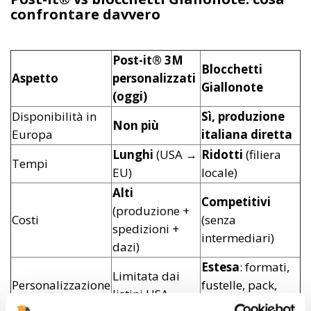
confrontare davvero
Post-it® 3M
Blocchetti
Aspetto
personalizzati
Giallonote
(oggi)
Disponibilità in
Sì, produzione
Non più
Europa
italiana diretta
Lunghi
(USA →
Ridotti
(filiera
Tempi
EU)
locale)
Alti
Competitivi
(produzione +
Costi
(senza
spedizioni +
intermediari)
dazi)
Estesa
: formati,
Limitata dai
Personalizzazione
fustelle, pack,
listini USA
tirature