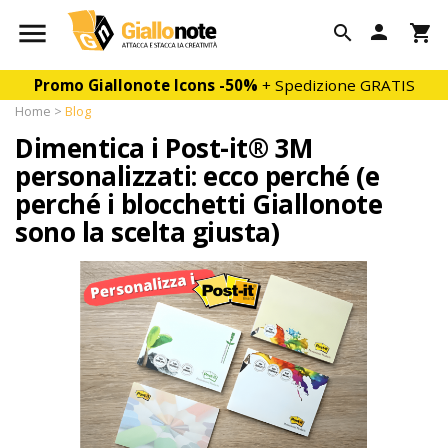

person

shopping_cart
Promo Giallonote Icons
-50%
+ Spedizione GRATIS
Home
Blog
Dimentica i Post-it® 3M
personalizzati: ecco perché (e
perché i blocchetti Giallonote
sono la scelta giusta)