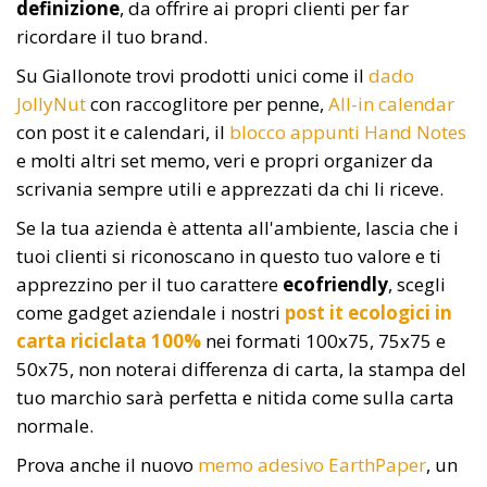
definizione
, da offrire ai propri clienti per far
ricordare il tuo brand.
Su Giallonote trovi prodotti unici come il
dado
JollyNut
con raccoglitore per penne,
All-in calendar
con post it e calendari, il
blocco appunti Hand Notes
e molti altri set memo, veri e propri organizer da
scrivania sempre utili e apprezzati da chi li riceve.
Se la tua azienda è attenta all'ambiente, lascia che i
tuoi clienti si riconoscano in questo tuo valore e ti
apprezzino per il tuo carattere
ecofriendly
, scegli
come gadget aziendale i nostri
post it ecologici in
carta riciclata 100%
nei formati 100x75, 75x75 e
50x75, non noterai differenza di carta, la stampa del
tuo marchio sarà perfetta e nitida come sulla carta
normale.
Prova anche il nuovo
memo adesivo EarthPaper
, un