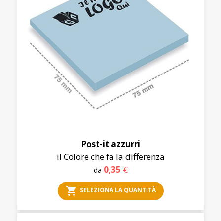
Post-it azzurri
il Colore che fa la differenza
0,35
€
da
shopping_cart
SELEZIONA LA QUANTITÀ