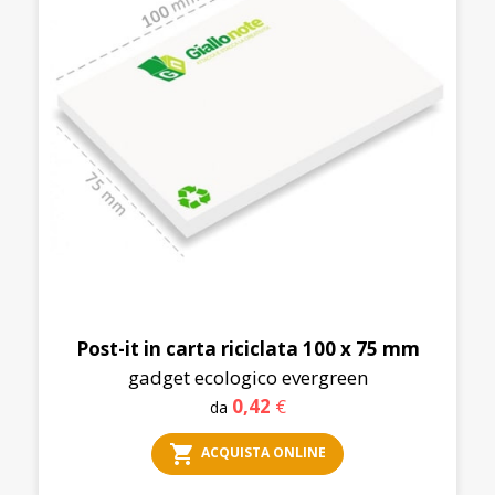
Post-it in carta riciclata 100 x 75 mm
gadget ecologico evergreen
0,42
€
da
shopping_cart
ACQUISTA ONLINE