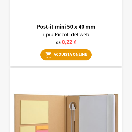
Post-it mini 50 x 40 mm
i più Piccoli del web
0,22
€
da
shopping_cart
ACQUISTA ONLINE