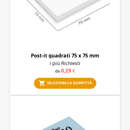
Post-it quadrati 75 x 75 mm
i più Richiesti
0,29
€
da
shopping_cart
SELEZIONA LA QUANTITÀ