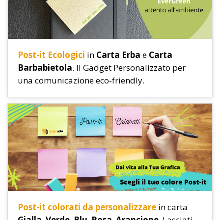
Post-it Ecologici
in
Carta Erba
e
Carta
Barbabietola
. Il Gadget Personalizzato per
una comunicazione eco-friendly.
Post-it colorati da personalizzare
in carta
Gialla
,
Verde
,
Blu
,
Rosa
,
Arancione
. Lasciati