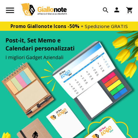

person

shopping_cart
Promo Giallonote Icons
-50%
+ Spedizione GRATIS