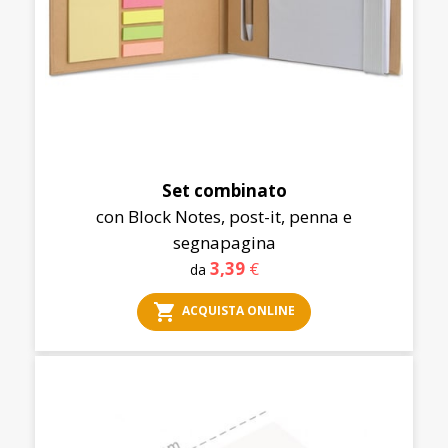
Set combinato
con Block Notes, post-it, penna e
segnapagina
3,39
€
da
shopping_cart
ACQUISTA ONLINE