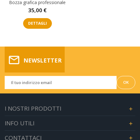
Bozza grafica professionale
Prezzo
35,00 €
DETTAGLI
mail_outline
NEWSLETTER
I NOSTRI PRODOTTI

INFO UTILI

CONTATTACI
