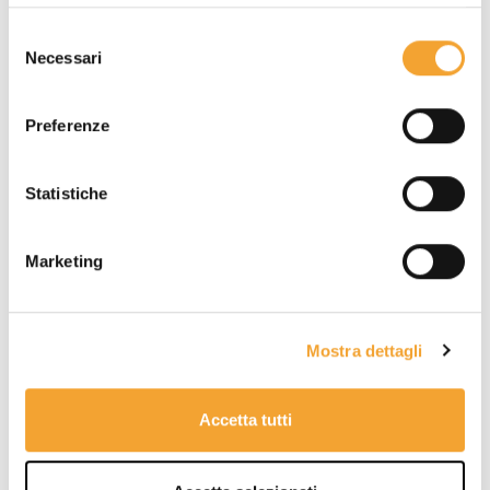
Dotata di
copertina in cartoncino bianco 305
Selezione
g/mq
ad alto spessore stampata in bianca e
Necessari
del
volta completamente patinata, che incastona e
consenso
risalta il blocchetto adesivo.
Preferenze
Statistiche
Marketing
Mostra dettagli
Accetta tutti