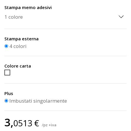
Stampa memo adesivi
Stampa esterna
4 colori
Colore carta
Bianco
Plus
Imbustati singolarmente
3,
0513 €
/pz +iva