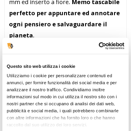
mm ed inserto a fiore.
Memo tascabile
perfetto per appuntare ed annotare
ogni pensiero e salvaguardare il
pianeta
.
Gadget
completamente personalizzato
con il
vostro logo e l'immagine aziendale. Un
modo
unico per far fiorire il vostro brand
e
Questo sito web utilizza i cookie
trasmettere i valori di crescita, rispetto
Utilizziamo i cookie per personalizzare contenuti ed
dell'ambiente, sostenibilità e visione del futuro
annunci, per fornire funzionalità dei social media e per
su cui si basa la vostra azienda.
analizzare il nostro traffico. Condividiamo inoltre
Questa speciale linea di
blocchetti adesivi
informazioni sul modo in cui utilizza il nostro sito con i
pocket 75x75 da 50 fogli incollato su terza di
nostri partner che si occupano di analisi dei dati web,
coperta
sono stampati su carta bianca per dare
pubblicità e social media, i quali potrebbero combinarle
con altre informazioni che ha fornito loro o che hanno
un maggior risalto ad ogni tipo di logo o brand
raccolto dal suo utilizzo dei loro servizi.
aziendale.