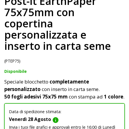
Post-it EarthPaper
75x75mm con
copertina
personalizzata e
inserto in carta seme
(PTEP75)
Disponibile
Speciale blocchetto
completamente
personalizzato
con inserto in carta seme.
50 fogli adesivi 75x75 mm
con stampa ad
1 colore
.
Data di spedizione stimata:
Venerdì 28 Agosto
info
Invia i tuoi file grafici e approvali entro le 16:00 di Lunedì