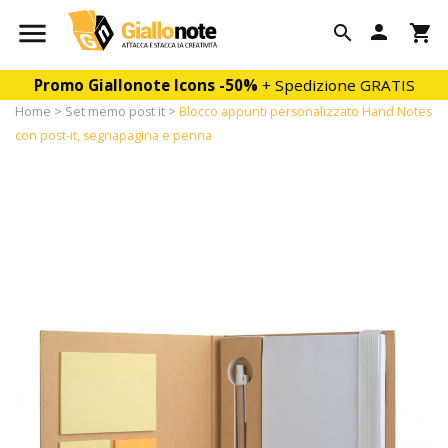

person

shopping_cart
Promo Giallonote Icons
-50%
+ Spedizione GRATIS
Home
Set memo post it
Blocco appunti personalizzato Hand Notes
con post-it, segnapagina e penna