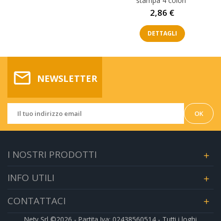
stampa 4 colori
Prezzo
2,86 €
DETTAGLI
mail_outline
NEWSLETTER
I NOSTRI PRODOTTI

INFO UTILI

CONTATTACI

Nety Srl ©2026 - Partita Iva: 02438560514 - Tutti i loghi