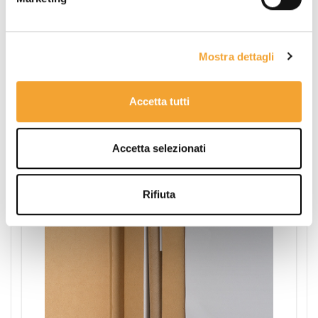
Mostra dettagli
Penna in carta
posizionata su terza di
copertina accanto ai fogli bianchi
Accetta tutti
all'interno di un'apposita custodia
anch'essa in cartone riciclato.
Accetta selezionati
Rifiuta