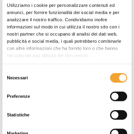
Utilizziamo i cookie per personalizzare contenuti ed
100 fogli in carta bianca riciclata
annunci, per fornire funzionalità dei social media e per
posizionati su terza di copertina e
analizzare il nostro traffico. Condividiamo inoltre
bloccati da un elastico in polyester.
informazioni sul modo in cui utilizza il nostro sito con i
Un'ampia area dedicata alla scrittura o
nostri partner che si occupano di analisi dei dati web,
il disegno.
pubblicità e social media, i quali potrebbero combinarle
con altre informazioni che ha fornito loro o che hanno
raccolto dal suo utilizzo dei loro servizi.
Selezione
Necessari
del
consenso
Preferenze
Statistiche
Marketing