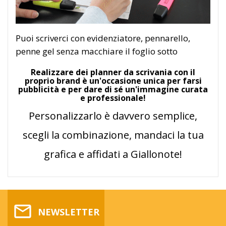
Puoi scriverci con evidenziatore, pennarello,
penne gel senza macchiare il foglio sotto
Realizzare dei planner da scrivania con il
proprio brand è un'occasione unica per farsi
pubblicità e per dare di sé un'immagine curata
e professionale!
Personalizzarlo è davvero semplice,
scegli la combinazione, mandaci la tua
grafica e affidati a Giallonote!
mail_outline
NEWSLETTER