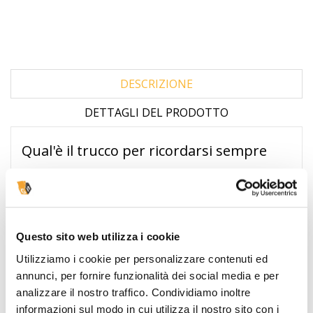
DESCRIZIONE
DETTAGLI DEL PRODOTTO
Qual'è il trucco per ricordarsi sempre
tutto? Basta un po' di organizzazione!
MiniPlan è quello che ci vuole per non
dimenticare impegni, appuntamenti e
Questo sito web utilizza i cookie
riunioni settimanali.
Utilizziamo i cookie per personalizzare contenuti ed
annunci, per fornire funzionalità dei social media e per
MiniPlan è un planning settimanale
analizzare il nostro traffico. Condividiamo inoltre
da scrivania con foglietti adesivi
informazioni sul modo in cui utilizza il nostro sito con i