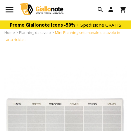

person

shopping_cart
Promo Giallonote Icons
-50%
+ Spedizione GRATIS
Home
Planning da tavolo
Mini Planning settimanale da tavolo in
carta riciclata