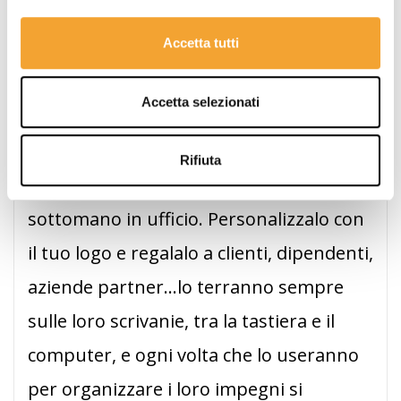
È un gadget personalizzabile, molto richiesto
dalle aziende green che vogliono
comunicare la
Accetta tutti
loro attenzione verso i valori di sostenibilità
e
allo stesso tempo omaggiare i clienti con un
Accetta selezionati
oggetto pratico e sempre utile in ufficio.
Un planner dalle dimensioni discrete
Rifiuta
(200x95 mm) da avere sempre
sottomano in ufficio. Personalizzalo con
il tuo logo e regalalo a clienti, dipendenti,
aziende partner...lo terranno sempre
sulle loro scrivanie, tra la tastiera e il
computer, e ogni volta che lo useranno
per organizzare i loro impegni si