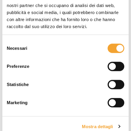
dove scrivere gli incarichi e le cose
nostri partner che si occupano di analisi dei dati web,
da fare da lunedì a sabato.
pubblicità e social media, i quali potrebbero combinarle
con altre informazioni che ha fornito loro o che hanno
raccolto dal suo utilizzo dei loro servizi.
Selezione
Necessari
del
consenso
Preferenze
Statistiche
Marketing
Questo planning da tavolo è realizzato in
carta
ecologica riciclata
per un uso a basso impatto
ambientale.
Mostra dettagli