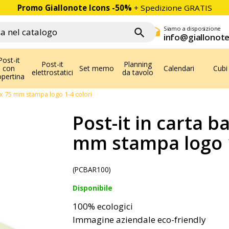
Promo Giallonote Icons
-50%
+ Spedizione GRATIS
Siamo a disposizione
drafts

info@giallonote
Post-it
Post-it
Planning
con
Set memo
Calendari
Cubi
elettrostatici
da tavolo
opertina
0 x 75 mm stampa logo 1-4 colori
Post-it in carta b
mm stampa logo 1
(PCBAR100)
Disponibile
100% ecologici
Immagine aziendale eco-friendly