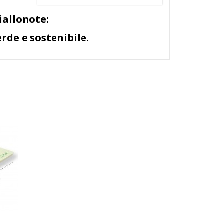
iallonote:
erde e sostenibile
.