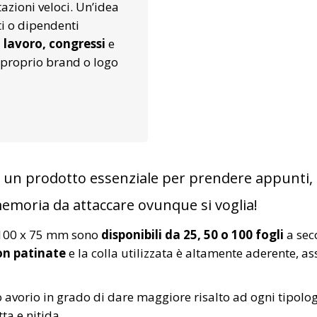
zioni veloci. Un’idea
ti o dipendenti
i lavoro, congressi
e
l proprio brand o logo
no un prodotto essenziale per prendere appunti,
memoria da attaccare ovunque si voglia!
a 100 x 75 mm sono
disponibili da 25, 50 o 100 fogli
a seco
on patinate
e la colla utilizzata è altamente aderente, a
co avorio in grado di dare maggiore risalto ad ogni tipolo
a e nitida.