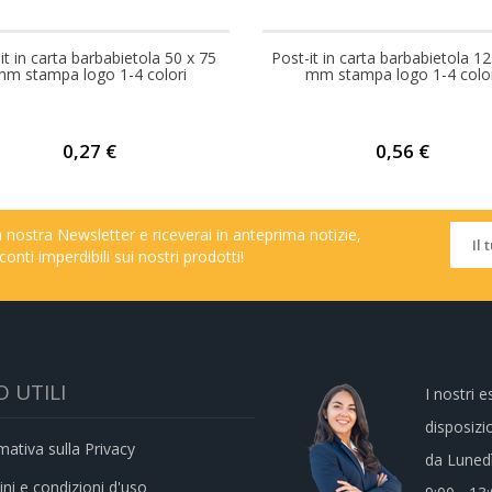
it in carta barbabietola 50 x 75
Post-it in carta barbabietola 1
Prezzo
mm stampa logo 1-4 colori
mm stampa logo 1-4 color
0,27 €
0,56 €
lla nostra Newsletter e riceverai in anteprima notizie,
conti imperdibili sui nostri prodotti!
O UTILI
I nostri 
disposizi
mativa sulla Privacy
da Lunedì
ni e condizioni d'uso