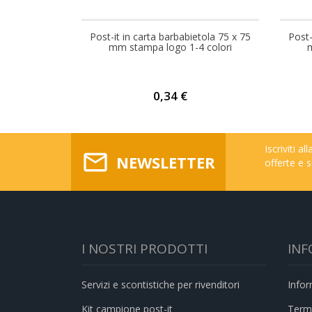
Post-it in carta barbabietola 75 x 75
Post-
Prezzo
mm stampa logo 1-4 colori
0,34 €
Iscriviti a
mail_outline
NEWSLETTER
offerte e s
I NOSTRI PRODOTTI
INF
Servizi e scontistiche per rivenditori
Infor
Kit campione post-it
Termi