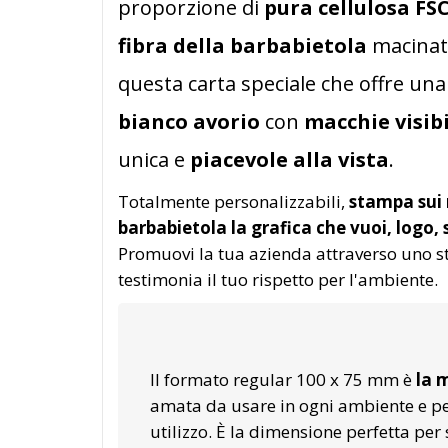
proporzione di
pura cellulosa FS
fibra della barbabietola
macinata
questa carta speciale che offre un
bianco avorio
con
macchie visibi
unica e
piacevole alla vista
.
Totalmente personalizzabili,
stampa sui 
barbabietola la grafica che vuoi, logo,
Promuovi la tua azienda attraverso uno s
testimonia il tuo rispetto per l'ambiente.
Il formato regular 100 x 75 mm è
la 
amata da usare in ogni ambiente e pe
utilizzo. È la dimensione perfetta per