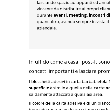
lasciando spazio ad appunti ed annota
vincente da distribuire ai propri clien
durante
eventi, meeting, incontri d
quant'altro, avendo sempre in vista i
aziendale.
In ufficio come a casa i post-it so
concetti importanti e lasciare pro
I blocchetti adesivi in carta barbabietol
superficie
è simile a quella delle
carte n
saldamente attaccati a qualsiasi area.
Il colore della carta adesiva è di un bian
immagine, garantendo una stampa perfett