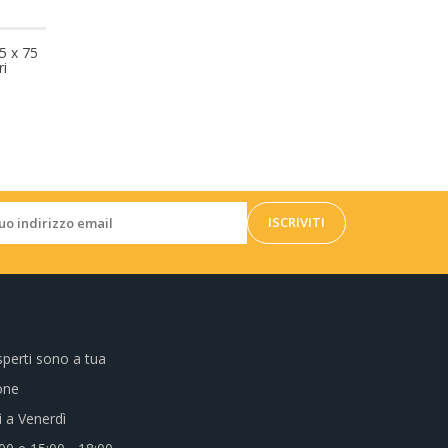
25 x 75
Prezzo
i
esperti sono a tua
one
 a Venerdì