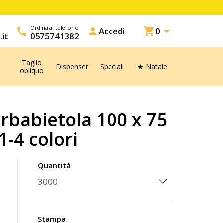
Ordina al telefono

call
person
Accedi
shopping_cart
0
.it
0575741382
Taglio
Dispenser
Speciali
★ Natale
obliquo
arbabietola 100 x 75
-4 colori
Quantità
Stampa