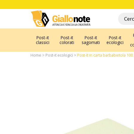
Post-it
Post-it
Post-it
Post-it
classici
colorati
sagomati
ecologici
c
Home
Post-it ecologici
Post-it in carta barbabietola 10