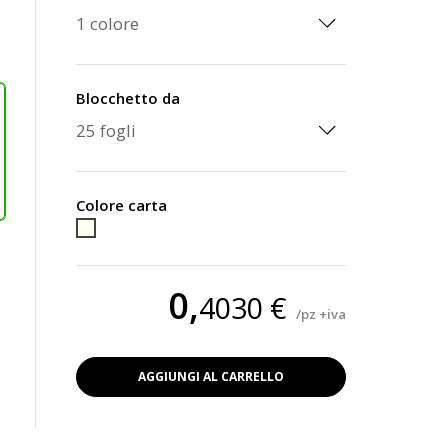
Blocchetto da
Colore carta
Carta
barbabietola
0,
4030 €
/pz +iva
AGGIUNGI AL CARRELLO