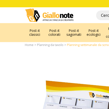
Post-it
Post-it
Post-it
Post-it
classici
colorati
sagomati
ecologici
c
Home
Planning da tavolo
Planning settimanale da scri