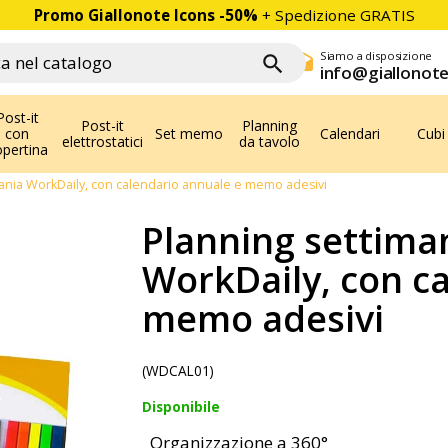
Promo Giallonote Icons
-50%
+ Spedizione GRATIS
Siamo a disposizione
drafts

info@giallonote
Post-it
Post-it
Planning
con
Set memo
Calendari
Cubi
elettrostatici
da tavolo
opertina
vania WorkDaily, con calendario annuale e memo adesivi
Planning settiman
WorkDaily, con c
memo adesivi
(WDCAL01)
Disponibile
Organizzazione a 360°