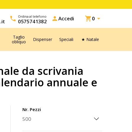
Ordina al telefono

call
person
Accedi
shopping_cart
0
.it
0575741382
Taglio
Dispenser
Speciali
★ Natale
obliquo
ale da scrivania
alendario annuale e
Nr. Pezzi