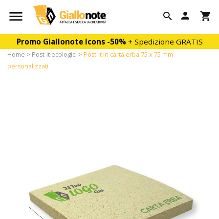

person

shopping_cart
Promo Giallonote Icons
-50%
+ Spedizione GRATIS
Home
Post-it ecologici
Post-it in carta erba 75 x 75 mm
personalizzati