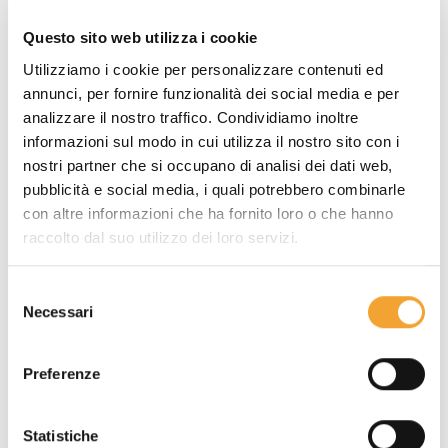
una
piacevole sensazione al tatto
e
Questo sito web utilizza i cookie
un
elegante tonalità di colore beige
.
Utilizziamo i cookie per personalizzare contenuti ed
annunci, per fornire funzionalità dei social media e per
Totalmente personalizzabili,
stampa sui memo
analizzare il nostro traffico. Condividiamo inoltre
adesivi in carta erba la grafica che vuoi, logo,
informazioni sul modo in cui utilizza il nostro sito con i
scritte e immagini
. Promuovi la tua azienda
nostri partner che si occupano di analisi dei dati web,
attraverso uno strumento innovativo che
pubblicità e social media, i quali potrebbero combinarle
testimonia il tuo rispetto per l'ambiente.
con altre informazioni che ha fornito loro o che hanno
raccolto dal suo utilizzo dei loro servizi.
Selezione
Necessari
del
consenso
Preferenze
Statistiche