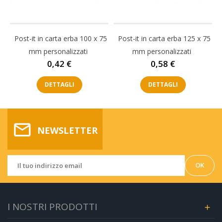
Post-it in carta erba 100 x 75
Post-it in carta erba 125 x 75
mm personalizzati
mm personalizzati
Prezzo
Prezzo
0,42 €
0,58 €
DETTAGLI
DETTAGLI
mail_outline
NEWSLETTER
I NOSTRI PRODOTTI
