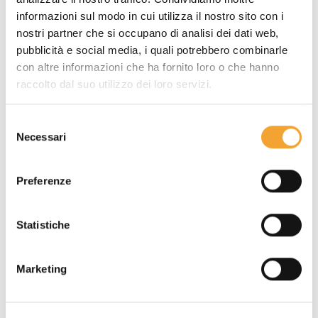
informazioni sul modo in cui utilizza il nostro sito con i
Sorprendi i tuoi collaboratori e ringrazia in
nostri partner che si occupano di analisi dei dati web,
maniera originale i tuoi dipendenti
con un
pubblicità e social media, i quali potrebbero combinarle
utilissimo gadget da scrivania. Sarà un gesto
con altre informazioni che ha fornito loro o che hanno
molto apprezzato che
fissa il tuo logo nella
raccolto dal suo utilizzo dei loro servizi.
mente di chi riceve l'omaggio, mentre fai
pubblicità alla tua azienda
.
Selezione
Necessari
del
consenso
Novità!
Le bandierine segnapagina
Preferenze
sono fatte in
PET riciclabile
e hanno
una
copertura in Roboskin
, un
Statistiche
materiale che assorbe l'inchiostro della
penna a sfera così
ci puoi
Marketing
comodamente scrivere sopra e
l'inchiostro non si sbaffa
.