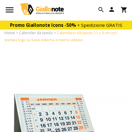

person

shopping_cart
Promo Giallonote Icons
-50%
+ Spedizione GRATIS
Home
Calendari da tavolo
Calendario da tavolo 11 x 9 cm con
stampa logo su base esterna e memo adesivi