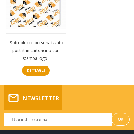
Sottoblocco personalizzato
post-it in cartoncino con
stampa logo
DETTAGLI
mail_outline
NEWSLETTER