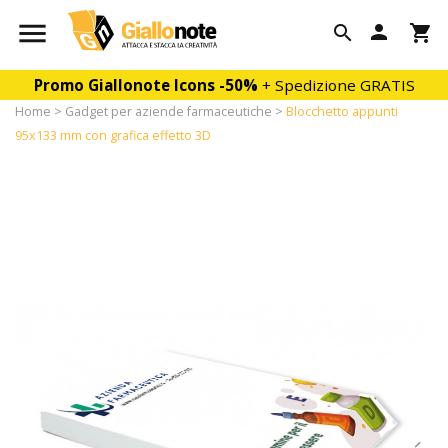

person

shopping_cart
Promo Giallonote Icons
-50%
+ Spedizione GRATIS
Home
Gadget per aziende farmaceutiche
Blocchetto appunti
95x133 mm con grafica effetto 3D