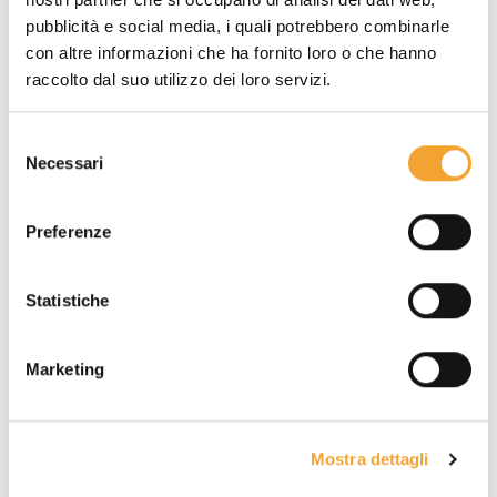
pubblicità e social media, i quali potrebbero combinarle
con altre informazioni che ha fornito loro o che hanno
raccolto dal suo utilizzo dei loro servizi.
-
GIMP
Selezione
Necessari
del
consenso
La migliore alternativa gratis a Photoshop
per
tutte le operazioni di fotoritocco. Offre tanti
Preferenze
strumenti per disegnare, colorare, migliorare foto e
immagini. Online trovi il programma da scaricare,
Statistiche
adatto a diversi sistemi operativi, e tanti tutorial per
utilizzarlo al meglio.
Marketing
Mostra dettagli