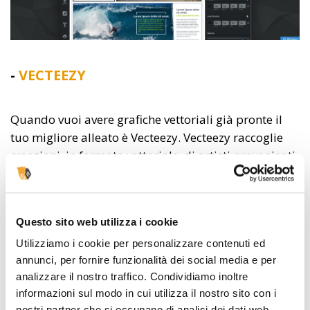
-
VECTEEZY
Quando vuoi avere grafiche vettoriali già pronte il
tuo migliore alleato è Vecteezy. Vecteezy raccoglie
creazioni, in formato vettoriale, di artisti provenienti
da tutto il mondo.
Puoi trovare l’immagine per il
tuo prossimo progetto e scaricarla
gratuitamente o a basso costo.
Questo sito web utilizza i cookie
Utilizziamo i cookie per personalizzare contenuti ed
annunci, per fornire funzionalità dei social media e per
analizzare il nostro traffico. Condividiamo inoltre
informazioni sul modo in cui utilizza il nostro sito con i
nostri partner che si occupano di analisi dei dati web,