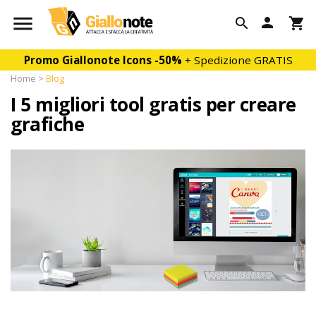

person

shopping_cart
Promo Giallonote Icons
-50%
+ Spedizione GRATIS
Home
Blog
I 5 migliori tool gratis per creare
grafiche